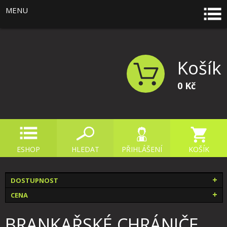
MENU
Košík
0 Kč
ESHOP
HLEDAT
PŘIHLÁŠENÍ
KOŠÍK
DOSTUPNOST
CENA
BRANKAŘSKÉ CHRÁNIČE