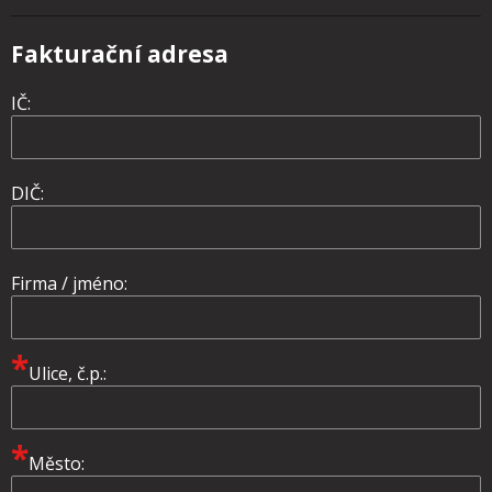
Fakturační adresa
IČ:
DIČ:
Firma / jméno:
*
Ulice, č.p.:
*
Město: