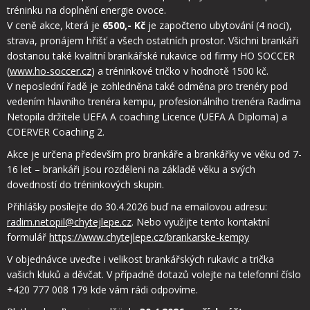
tréninku na doplnění energie ovoce.
V ceně akce, která je
6500,- Kč
je započteno ubytování (4 noci),
strava, pronájem hřišť a všech ostatních prostor. Všichni brankáři
dostanou také kvalitní brankářské rukavice od firmy HO SOCCER
(
www.ho-soccer.cz
) a tréninkové tričko v hodnotě 1500 kč.
V neposlední řadě je zohledněna také odměna pro trenéry pod
vedením hlavního trenéra kempu, profesionálního trenéra Radima
Netopila držitele UEFA A coaching Licence (UEFA A Diploma) a
COERVER Coaching 2.
Akce je určena především pro brankáře a brankářky ve věku od 7-
16 let – brankáři jsou rozděleni na základě věku a svých
dovedností do tréninkových skupin.
Přihlášky posílejte do 30.4.2026 buď na emailovou adresu:
radim.netopil@chytejlepe.cz
. Nebo využijte tento kontaktní
formulář
https://www.chytejlepe.cz/brankarske-kempy
V objednávce uveďte i velikost brankářských rukavic a trička
vašich kluků a děvčat. V případně dotazů volejte na telefonní číslo
+420 777 008 179 kde vám rádi odpovíme.