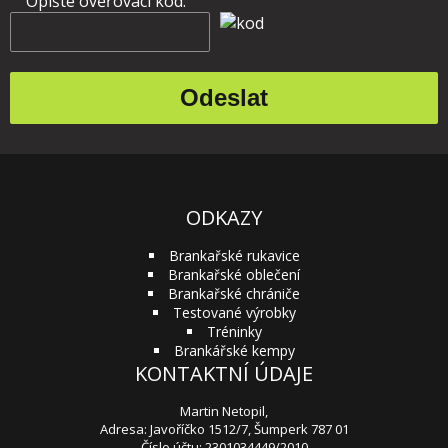
Opište ověřovací kód:
ODKAZY
Brankařské rukavice
Brankařské oblečení
Brankařské chrániče
Testované výrobky
Tréninky
Brankářské kempy
KONTAKTNÍ ÚDAJE
Martin Netopil,
Adresa: Javoříčko 1512/7, Šumperk 787 01
Číslo účtu: 2301034449/2010