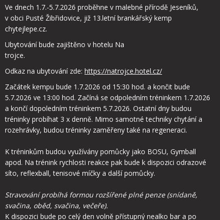
Ve dnech 1.7.-5.7.2026 proběhne v malebné přírodě Jeseníků,
v obci Pusté Žibřidovice, již 13.letní brankářský kemp
chytejlepe.cz.
Ubytování bude zajištěno v hotelu Na
trojce.
Odkaz na ubytování zde:
https://natrojce.hotel.cz/
Začátek kempu bude 1.7.2026 od 15:30 hod. a končit bude
5.7.2026 ve 13:00 hod. Začíná se odpoledním tréninkem 1.7.2026
a končí dopoledním tréninkem 5.7.2026. Ostatní dny budou
tréninky probíhat 3 x denně. Mimo samotné techniky chytání a
rozehrávky, budou tréninky zaměřeny také na regeneraci.
K tréninkům budou využívány pomůcky jako BOSU, Gymball
apod. Na trénink rychlosti reakce pak bude k dispozici odrazové
síto, reflexball, tenisové míčky a další pomůcky.
Stravování probíhá formou rozšířené plné penze (snídaně,
svačina, oběd, svačina, večeře).
K dispozici bude po celý den volně přístupný nealko bar a po