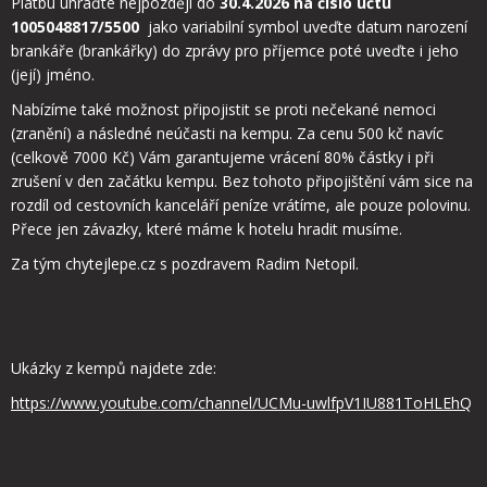
Platbu uhraďte nejpozději do
30.4.2026 na číslo účtu
1005048817/5500
jako variabilní symbol uveďte datum narození
brankáře (brankářky) do zprávy pro příjemce poté uveďte i jeho
(její) jméno.
Nabízíme také možnost připojistit se proti nečekané nemoci
(zranění) a následné neúčasti na kempu. Za cenu 500 kč navíc
(celkově 7000 Kč) Vám garantujeme vrácení 80% částky i při
zrušení v den začátku kempu. Bez tohoto připojištění vám sice na
rozdíl od cestovních kanceláří peníze vrátíme, ale pouze polovinu.
Přece jen závazky, které máme k hotelu hradit musíme.
Za tým chytejlepe.cz s pozdravem Radim Netopil.
Ukázky z kempů najdete zde:
https://www.youtube.com/channel/UCMu-uwlfpV1IU881ToHLEhQ