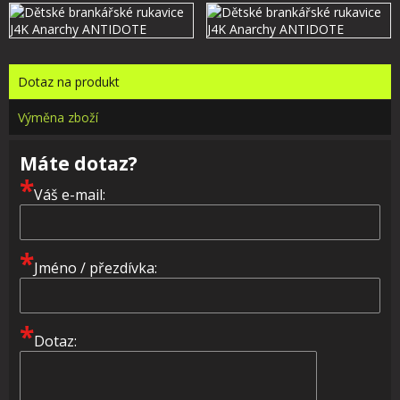
Dotaz na produkt
Výměna zboží
Máte dotaz?
*
Váš e-mail:
*
Jméno / přezdívka:
*
Dotaz: