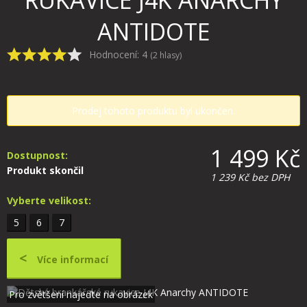
RUKAVICE J4K ANARCHY
ANTIDOTE
Hodnocení:
4
(
2
hlasy)
Prodej tohoto produktu byl ukončen.
1 499 Kč
Dostupnost:
Produkt skončil
1 239 Kč
bez DPH
Vyberte velikost:
5
6
7
Více informací