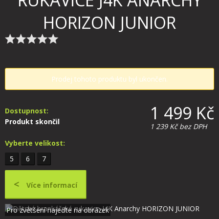
RUKAVICE J4K ANARCHY
HORIZON JUNIOR
Prodej tohoto produktu byl ukončen.
1 499 Kč
Dostupnost:
Produkt skončil
1 239 Kč
bez DPH
Vyberte velikost:
5
6
7
Více informací