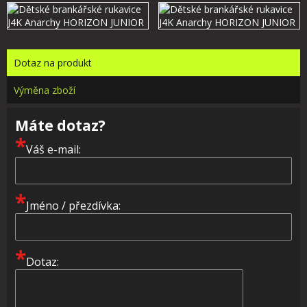
Dotaz na produkt
Výměna zboží
Máte dotaz?
*
Váš e-mail:
*
Jméno / přezdívka:
*
Dotaz: