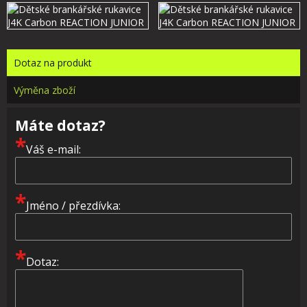
Dotaz na produkt
Výměna zboží
Máte dotaz?
*
Váš e-mail:
*
Jméno / přezdívka:
*
Dotaz: