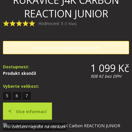
RUKAVICE J4K CARBON
REACTION JUNIOR
Hodnocení:
5
(
1
hlas)
Prodej tohoto produktu byl ukončen.
1 099 Kč
Dostupnost:
Produkt skončil
908 Kč
bez DPH
Vyberte velikost:
5
6
7
Více informací