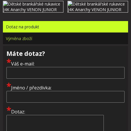
Dotaz na produkt
Výměna zboží
Máte dotaz?
*
Váš e-mail:
*
Jméno / přezdívka:
*
Dotaz: