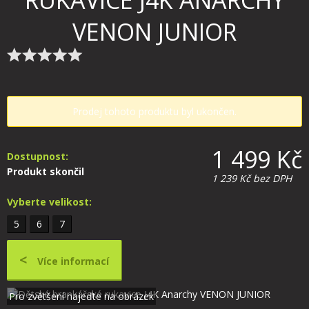
RUKAVICE J4K ANARCHY
VENON JUNIOR
Prodej tohoto produktu byl ukončen.
1 499 Kč
Dostupnost:
Produkt skončil
1 239 Kč
bez DPH
Vyberte velikost:
5
6
7
Více informací