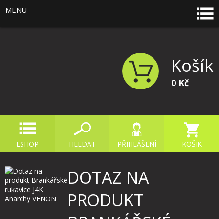
MENU
Košík
0 Kč
ESHOP
HLEDAT
PŘIHLÁŠENÍ
KOŠÍK
DOTAZ NA
PRODUKT